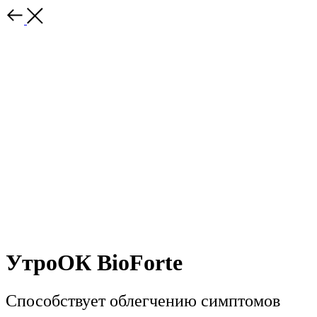
УтроОК BioForte
Способствует облегчению симптомов