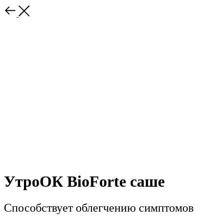
УтроОК BioForte саше
Способствует облегчению симптомов