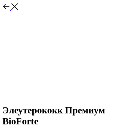
Элеутерококк Премиум
BioForte