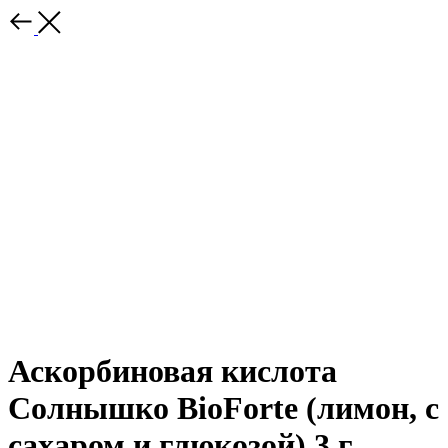
Аскорбиновая кислота
Солнышко BioForte (лимон, с
сахаром и глюкозой) 3 г