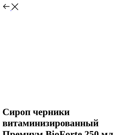
Сироп черники
витаминизированный
Премиум BioForte 250 мл